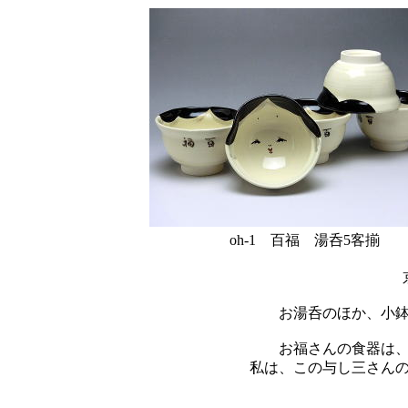
oh-1 百福 湯呑5客揃 w
お湯呑のほか、小
お福さんの食器は
私は、この与し三さん