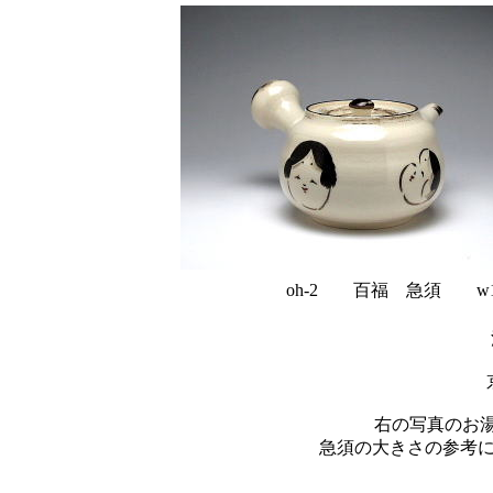
oh-2 百福 急須 w17
右の写真のお湯
急須の大きさの参考