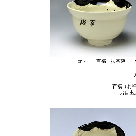
oh-4 百福 抹茶碗 w1
百福（お
お目出