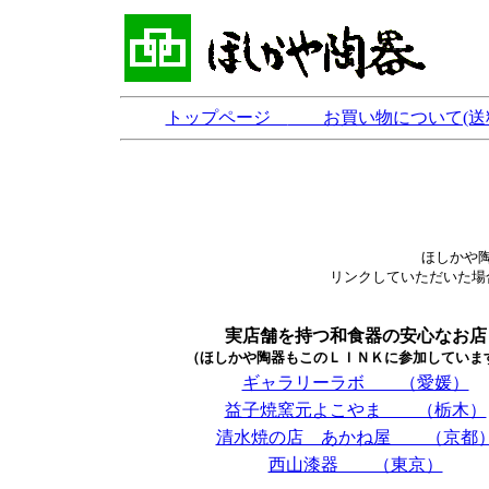
トップページ
お買い物について(送
ほしかや
リンクしていただいた場
実店舗を持つ和食器の安心なお店
（ほしかや陶器もこのＬＩＮＫに参加していま
ギャラリーラボ （愛媛）
益子焼窯元よこやま （栃木）
清水焼の店 あかね屋 （京都
西山漆器 （東京）