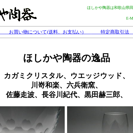
ほしかや陶器は和歌山県
E-
お買い物について(送料、お支払い）
特定商取引
ほしかや陶器の逸品
カガミクリスタル、ウエッジウッド、
川嵜和楽、六兵衛窯、
佐藤走波、長谷川紀代、黒田赫三郎、