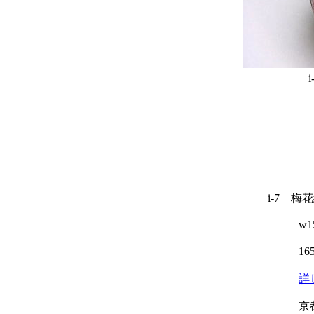
i-7 梅
w153 h
165,
詳
京都 