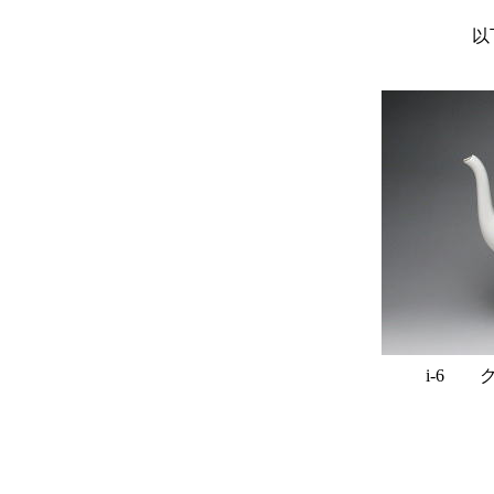
以
i-6 ク