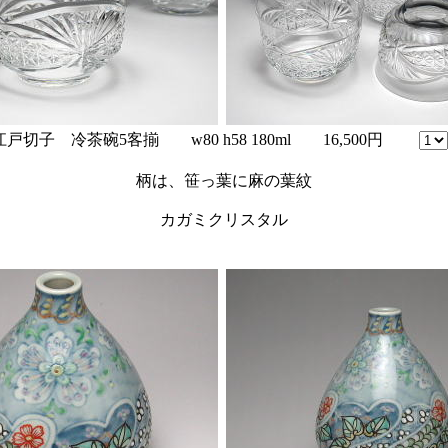
江戸切子 冷茶碗5客揃 w80 h58 180ml 16,500円
柄は、笹っ葉に麻の葉紋
カガミクリスタル