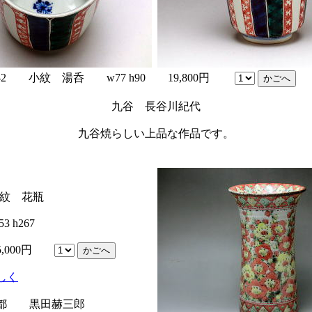
i-2 小紋 湯呑 w77 h90 19,800円
九谷 長谷川紀代
九谷焼らしい上品な作品です。
花紋 花瓶
267
000円
しく
黒田赫三郎