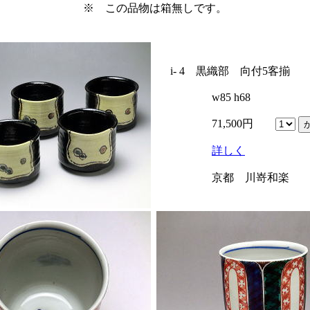
※ この品物は箱無しです。
i- 4 黒織部 向付5客揃
w85 h68
71,500円
詳しく
京都 川嵜和楽