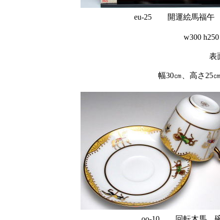
eu-25 開運絵馬福午
w300 
表
幅30㎝、高さ2
oo-10 回転木馬 