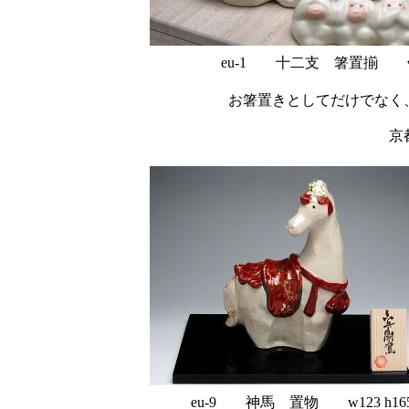
eu-1 十二支 箸置揃 午 
お箸置きとしてだけでなく
京
eu-9 神馬 置物 w123 h