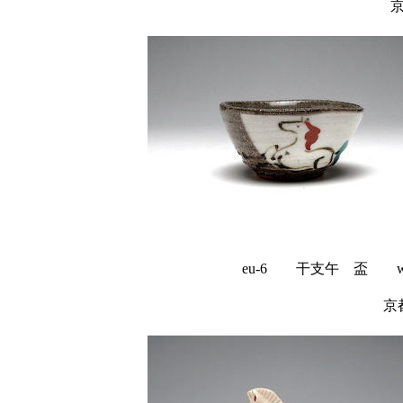
eu-6 干支午 盃 w5
京