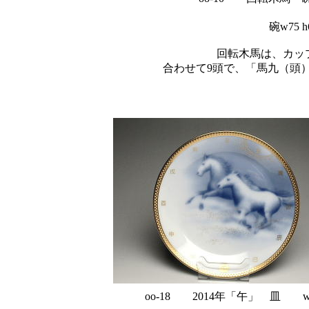
碗w75 h
回転木馬は、カッ
合わせて9頭で、「馬九（頭
oo-18 2014年「午」 皿