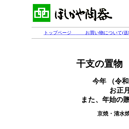
トップページ
お買い物について(送
干支の置物
今年 （令和
お正
また、年始の
京焼・清水