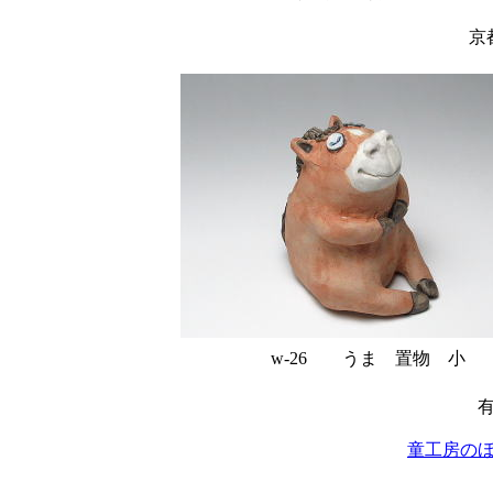
京
w-26 うま 置物 小 w
童工房の