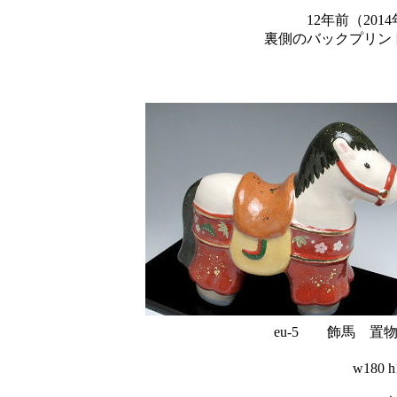
12年前（20
裏側のバックプリント
eu-5 飾馬 置
w180